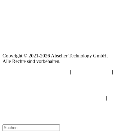
Copyright © 2021-2026 Abseher Technology GmbH.
Alle Rechte sind vorbehalten.
Impressum
|
Datenschutz
|
Haftungsausschluss
|
Allgemeine
Geschäftsbedingungen
Privatsphäre:
Privatsphäre-Einstellungen ändern
|
Historie der
Privatsphäre-Einstellungen
|
Einwilligung widerrufen