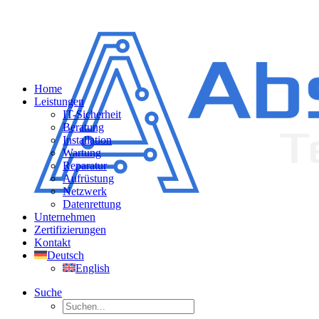
Home
Leistungen
IT-Sicherheit
Beratung
Installation
Wartung
Reparatur
Aufrüstung
Netzwerk
Datenrettung
Unternehmen
Zertifizierungen
Kontakt
Deutsch
English
Suche